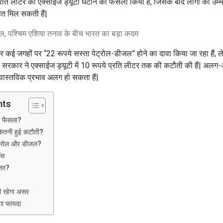
ि लीटर की एक्साईज ड्यूटी घटाने का फैसला किया हैं, जिसके बाद लोगों को उम्मीद
हत मिल सकती हैं|
ाल, पश्चिम एशिया तनाव के बीच भारत का बड़ा कदम
 कई जगहों पर “22 रूपये सस्ता पेट्रोल-डीजल” होने का दावा किया जा रहा हैं
 सरकार ने एक्साईज ड्यूटी में 10 रूपये प्रति लीटर तक की कटौती की हैं| अलग-अल
 वास्तविक प्रभाव अलग हो सकता हैं|
nts
ा फैसला?
ितनी हुई कटौती?
पेट्रोल और डीजल?
ँस
असर?
भी रहेगा असर
ेगा फायदा