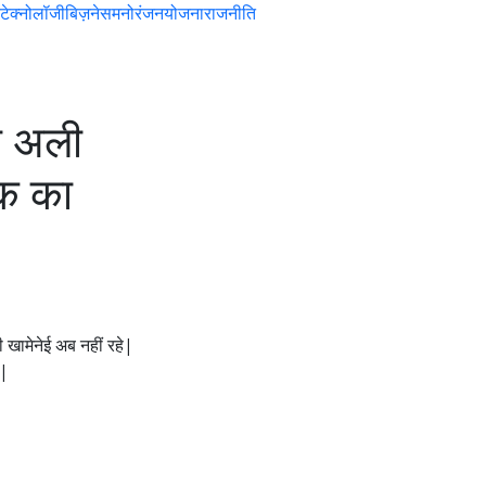
टेक्नोलॉजी
बिज़नेस
मनोरंजन
योजना
राजनीति
ा अली
ोक का
खामेनेई अब नहीं रहे|
ं|