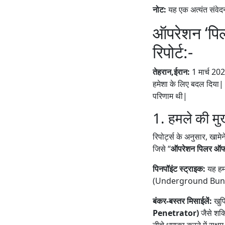
नोट:
यह एक अत्यंत संवेद
ऑपरेशन ‘पिल
रिपोर्ट:-
तेहरान,ईरान:
1 मार्च 202
हमेशा के लिए बदल दिया|
परिणाम थी|
1. हमले की मु
रिपोर्ट्स के अनुसार, खाम
जिसे “
ऑपरेशन पिलर ऑ
पिनपॉइंट स्ट्राइक:
यह हमल
(Underground Bunk
बंकर-बस्तर मिसाईलें:
खुफ
Penetrator)
जैसे शक
नीचे धमाका करने में सक्षम ह