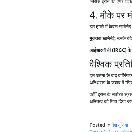
जिससे ईरान का एयर डिफे
4. मौके पर 
इस हमले में केवल खामेनेई 
मुजतबा खामेनेई:
उनके बेट
आईआरजीसी (IRGC) के श
वैश्विक प्रत
इस घटना के बाद वाशिंगटन न
अस्थिरता के जवाब में “प्र
वहीँ, ईरान के सर्वोच्च सुरक
अस्तित्व को मिटा दिया ज
Posted in
देश दुनिया
बारूद के ढेर पर दक्षि