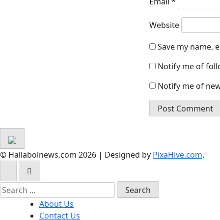
Email
*
Website
Save my name, em
Notify me of fo
Notify me of new
© Hallabolnews.com 2026
|
Designed by
PixaHive.com
.
About Us
Contact Us