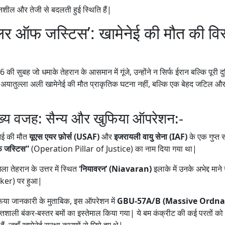
नशील और तेजी से बदलती हुई स्थिति हैं|
र ऑफ जस्टिस’: खामेनेई की मौत की विस्त
6 की सुबह जो धमाके तेहरान के आसमान में गूंजे, उन्होंने न सिर्फ ईरान बल्कि पूरी
 अयातुल्ला अली खामेनेई की मौत प्राकृतिक घटना नहीं, बल्कि एक बेहद जटिल औ
ख्य वजह: सैन्य और खुफिया ऑपरेशन:-
ेनेई की मौत
यूएस एयर फ़ोर्स (USAF)
और
इजरायली वायु सेना (IAF)
के एक गुप्त स
फ जस्टिस”
(Operation Pillar of Justice) का नाम दिया गया था|
ा तेहरान के उत्तर में स्थित ‘
नियावरन’ (Niavaran)
इलाके में उनके अभेद्द मान
er) पर हुआ|
िया जानकारी के मुताबिक, इस ऑपरेशन में
GBU-57A/B (Massive Ordn
्तिशाली बंकर-बस्तर बमों का इस्तेमाल किया गया| ये बम कंक्रीट की कई परतों क
ैं, जहाँ खामेनेई सुरक्षा कारणों से छिपे हुए थे|