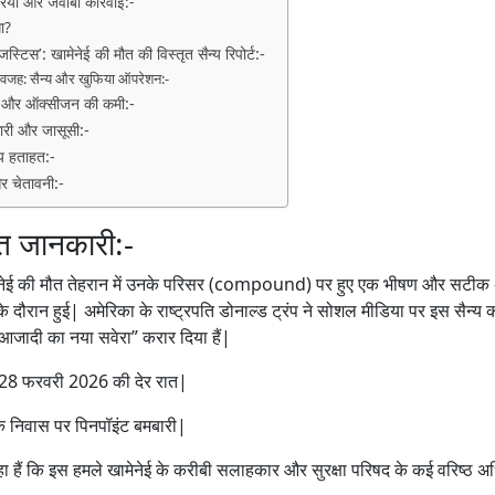
रिया और जवाबी कार्रवाई:-
ा?
िस’: खामेनेई की मौत की विस्तृत सैन्य रिपोर्ट:-
य वजह: सैन्य और खुफिया ऑपरेशन:-
ने और ऑक्सीजन की कमी:-
री और जासूसी:-
्य हताहत:-
और चेतावनी:-
ृत जानकारी:-
खामेनेई की मौत तेहरान में उनके परिसर (compound) पर हुए एक भीषण और सटी
 दौरान हुई| अमेरिका के राष्ट्रपति डोनाल्ड ट्रंप ने सोशल मीडिया पर इस सैन्य कार
आजादी का नया सवेरा” करार दिया हैं|
 28 फरवरी 2026 की देर रात|
े निवास पर पिनपॉइंट बमबारी|
ा हैं कि इस हमले खामेनेई के करीबी सलाहकार और सुरक्षा परिषद के कई वरिष्ठ अधि