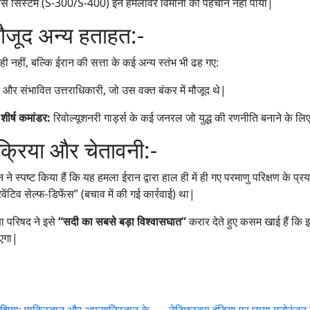
ंस सिस्टम (S-300/S-400) इन हमलावर विमानों को पहचान नहीं पाया|
मौजूद अन्य हताहत:-
ही नहीं, बल्कि ईरान की सत्ता के कई अन्य स्तंभ भी ढह गए:
े और संभावित उत्तराधिकारी, जो उस वक्त बंकर में मौजूद थे|
ीर्ष कमांडर:
रिवोल्यूशनरी गार्ड्स के कई जनरल जो युद्ध की रणनीति बनाने के लिए
िक्रिया और चेतावनी:-
े स्पष्ट किया हैं कि यह हमला ईरान द्वारा हाल ही में ही गए परमाणु परिक्षण के प्रया
िवेंटिव सेल्फ-डिफेंस” (बचाव में की गई कार्रवाई) था|
्षा परिषद ने इसे
“सदी का सबसे बड़ा विश्वासघात”
करार देते हुए कसम खाई हैं कि
ाएगा|
ण एशिया: पाकिस्तान और अफगानिस्तान के
नेट्फ्लिक्स इंडिया पर छाया मनोरं