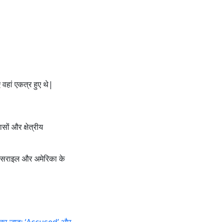
 वहां एकत्र हुए थे|
सों और क्षेत्रीय
 इसराइल और अमेरिका के
जन का जादू: ‘Accused’ और